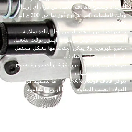
الارتداد ويسمح للقاذف العمل من دون أي إرتداد
وذلك للطلقات التي تتراوح أوزانها من 200 غ إلى
300 غ،
مؤشرات الليزر الخضراء من أجل زيادة سلامة
المستخدم، تم تجهيز مؤشرات الليزر بوقت تشغيل
خاضع للبرمجة ولا يمكن إستخدامها بشكل مستقل
عن المقبض وحامل القاذف.
تم تجهيز مؤشرات الليزر بمَوْشورات دوارة تسمح
بمعايرة سريعة وسهلة،
يتوفر قاذف فولكانVULKAN إما بتصميم من
الفولاذ الصلب المقاوم للصدأ أو من التيتانيوم
المقوى بالتسقية – في الحالات التي تتطلب أن
يكون وزن النظام خفيفا جدا. أن القاذف المصنوع
من التيتانيوم يزن تقريبا نصف وزن القاذف
المصنوع من الفولاذ المقاوم للصدأ.