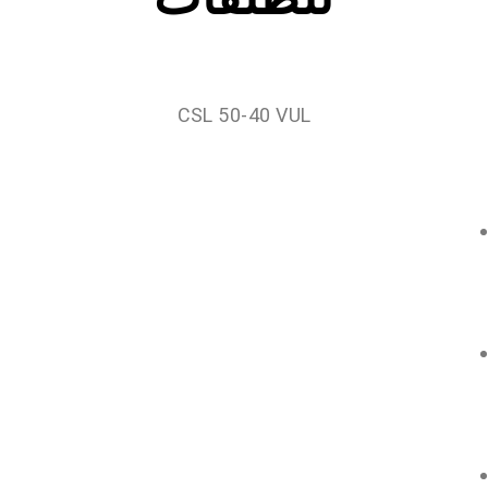
CSL 50-40 VUL
وهو مخصص للإستخدامات التالية:
تحييد فيوزات (طابات) القنابل غير المنفجرة UXB
من مسافة قريبة بإستخدام القذائف المسطحة
(المصنوعة من البسائك البسيطة) أو القذائف
الخارقة،
تحييد فيوزات (طابات) القنابل غير المنفجرة
UXO/UXB من مسافة تصل إلى 30 م بإستخدام
القذائف المسطحة (المصنوعة من البسائك
البسيطة) المثبتة بالدوران،
تحييد القنابل الأنبوبية وبعض الأجهزة المتفجرة