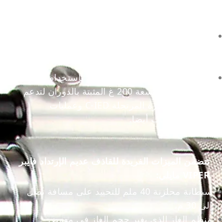
المرتجلة (IED) من مسافة قريبة بإستخدام
القذائف الخارقة ،
تحييد الإجهزة المتفجرة المرتجلة C-IED من
مسافة قريبة بإستخدام القذائف المائية بسعة 200
أو 300 مل،
التحييد من مسافة تصل إلى 30 م بإستخدام ذخيرة
قابلة للانقسام بسعة 200 غ المثبتة بالدوران لتدعم
الأجهزة المتفجرة المرتجلة C-IED وعمليات
مكافحة الإرهاب أيضا.
تتضمن الميزات الفريدة للقاذف عديم الإرتداد فايبر
VIPER مايلي:
سبطانة محلزنة 40 ملم للتحييد على مسافة تصل
إلى 30 م،
منظم الغاز الذي يغير حجم الغاز في معوض