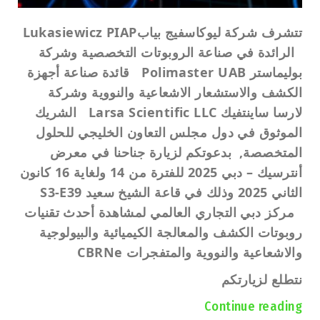
تتشرف شركة ليوكاسفيج بياب
Lukasiewicz PIAP
الرائدة في صناعة الروبوتات التخصصية وشركة
بوليماستر
Polimaster UAB
قائدة صناعة أجهزة
الكشف والاستشعار الاشعاعية والنووية وشركة
لارسا ساينتفيك
Larsa Scientific LLC
الشريك
الموثوق في دول مجلس التعاون الخليجي للحلول
المتخصصة, بدعوتكم لزيارة جناحنا في معرض
أنترسيك – دبي 2025 للفترة من 14 ولغاية 16 كانون
الثاني 2025 وذلك في قاعة الشيخ سعيد
S3-E39
مركز دبي التجاري العالمي لمشاهدة أحدث تقنيات
روبوتات الكشف والمعالجة الكيميائية والبيولوجية
والاشعاعية والنووية والمتفجرات
CBRNe
نتطلع لزيارتكم
Continue reading
“بدعوتكم لزيارة جناحنا في معرض 2025 للفترة من 14 ولغاية 16 كانون الثاني 2025 وذلك في قاعة الشيخ سعيد S3-E39 مركز دبي التجاري العالمي لمشاهدة أحدث تقنيات روبوتات الكشف”