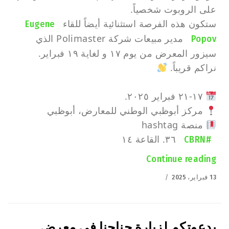
على الروبوت شخصياً.
ستكون هذه الفرصة استثنائية أيضاً للقاء
Eugene
مدير مبيعات شركة Polimaster الذي
Popov
سيزور المعرض من يوم ١٧ و لغاية ١٩ فبراير.
نراكم قريباً.
١٧-٢١ فبراير ٢٠٢٥.
مركز أبوظبي الوطني للمعارض، أبوظبي
منصة hashtag
٣٦. القاعة ١٤
#CBRN
Continue reading
“لم نلتقي في Intersec 2025 في دبي؟ لا داعي للقلق!”
Posted
13 فبراير، 2025
on
بدعوتكم لزيارة جناحنا في معرض