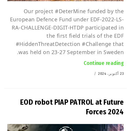
Our project #DeterMine funded by the
European Defence Fund under EDF-2022-LS-
RA-CHALLENGE-DIGIT-HTDP participated in
the first field trials of the EDF
#HiddenThreatDetection #Challenge that
was held on 23-27 September in Sweden.
“First trials of DeterMine project under EDF”
Continue reading
Posted
23 أكتوبر، 2024
on
EOD robot PIAP PATROL at Future
Forces 2024